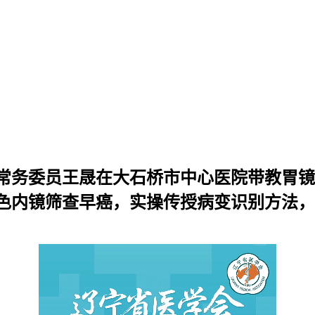
常务委员王晟在大石桥市中心医院带教胃镜
色内镜筛查早癌，实操传授病变识别方法，